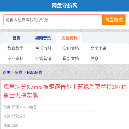
网盘导航网
首页
视频音乐
文档资料
教育教学
生活百科
实用文档
文学小说
专业资料
经管营销
最新文档
信息
首页
>
信息
>
NBA信息
库里34分&amp;被驱逐普尔上篮绝杀莫兰特29+13
勇士力擒灰熊
分类 :
资讯 > NBA信息
来源 :
转发分享
热度 :
155