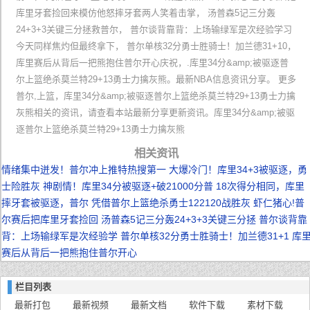
库里牙套捡回来模仿他怒摔牙套两人笑着击掌， 汤普森5记三分轰
24+3+3关键三分拯救普尔， 普尔谈背靠背：上场输绿军是次经验学习
今天同样焦灼但最终拿下， 普尔单核32分勇士胜骑士！加兰德31+10，
库里赛后从背后一把熊抱住普尔开心庆祝，.库里34分&amp;被驱逐普
尔上篮绝杀莫兰特29+13勇士力擒灰熊。最新NBA信息资讯分享。 更多
普尔,上篮，库里34分&amp;被驱逐普尔上篮绝杀莫兰特29+13勇士力擒
灰熊相关的资讯，请查看本站最新分享更新资讯。库里34分&amp;被驱
逐普尔上篮绝杀莫兰特29+13勇士力擒灰熊
相关资讯
情绪集中迸发！普尔冲上推特热搜第一
大爆冷门！库里34+3被驱逐，勇
士险胜灰
神剧情！库里34分被驱逐+破21000分普
18次得分相同，库里
摔牙套被驱逐，普尔
凭借普尔上篮绝杀勇士122120战胜灰
虾仁猪心!普
尔赛后把库里牙套捡回
汤普森5记三分轰24+3+3关键三分拯
普尔谈背靠
背：上场输绿军是次经验学
普尔单核32分勇士胜骑士！加兰德31+1
库
赛后从背后一把熊抱住普尔开心
栏目列表
最新打包
最新视频
最新文档
软件下载
素材下载