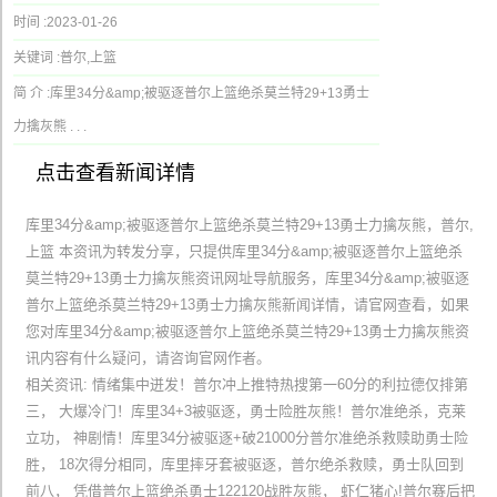
时间 :
2023-01-26
关键词 :
普尔,上篮
简 介 :
库里34分&amp;被驱逐普尔上篮绝杀莫兰特29+13勇士
力擒灰熊 . . .
点击查看新闻详情
库里34分&amp;被驱逐普尔上篮绝杀莫兰特29+13勇士力擒灰熊，普尔,
上篮 本资讯为转发分享，只提供库里34分&amp;被驱逐普尔上篮绝杀
莫兰特29+13勇士力擒灰熊资讯网址导航服务，库里34分&amp;被驱逐
普尔上篮绝杀莫兰特29+13勇士力擒灰熊新闻详情，请官网查看，如果
您对库里34分&amp;被驱逐普尔上篮绝杀莫兰特29+13勇士力擒灰熊资
讯内容有什么疑问，请咨询官网作者。
相关资讯: 情绪集中迸发！普尔冲上推特热搜第一60分的利拉德仅排第
三， 大爆冷门！库里34+3被驱逐，勇士险胜灰熊！普尔准绝杀，克莱
立功， 神剧情！库里34分被驱逐+破21000分普尔准绝杀救赎助勇士险
胜， 18次得分相同，库里摔牙套被驱逐，普尔绝杀救赎，勇士队回到
前八， 凭借普尔上篮绝杀勇士122120战胜灰熊， 虾仁猪心!普尔赛后把