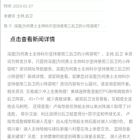
时间 :
2023-01-27
关键词 :
主帅,后卫
简 介 :
深度|为何勇士主帅科尔坚持使用三后卫的小阵容呢？ . . .
点击查看新闻详情
深度|为何勇士主帅科尔坚持使用三后卫的小阵容呢？，主帅,后卫 本资
讯为转发分享，只提供深度|为何勇士主帅科尔坚持使用三后卫的小阵
容呢？资讯网址导航服务，深度|为何勇士主帅科尔坚持使用三后卫的
小阵容呢？新闻详情，请官网查看，如果您对深度|为何勇士主帅科尔
坚持使用三后卫的小阵容呢？资讯内容有什么疑问，请咨询官网作者。
相关资讯: 交易威少冲上全美热搜！美球迷称詹皇能打PG盼哈姆放弃3
后卫阵容， 41+7+9！威少真耽误事，被双后卫当背景板，互相成全送
他去马刺吧， 还得是我！卢指导担任快船主帅以来对阵湖人取得了10
连胜， 菲尔汉迪：科比说得分后卫就是得分+防守这和传球无关， 卢
指导成詹姆斯和湖人克星！自从成为快船主帅后面对湖人10胜0负， 都
很兴奋！湖人主帅哈姆与球队新援八村塁在场上亲密交流， 篮网总能
赢关键球？沃恩：主帅要做的就是别碍事让球星去搞定， 湖人还有大