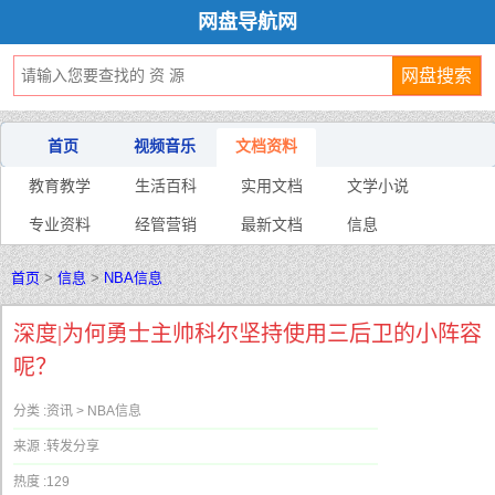
网盘导航网
首页
视频音乐
文档资料
教育教学
生活百科
实用文档
文学小说
专业资料
经管营销
最新文档
信息
首页
>
信息
>
NBA信息
深度|为何勇士主帅科尔坚持使用三后卫的小阵容
呢？
分类 :
资讯 > NBA信息
来源 :
转发分享
热度 :
129