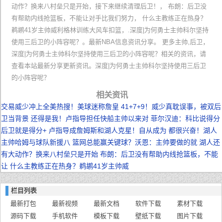
动作？换来八村垒只是开始，接下来继续清理后卫！， 布朗：后卫没
有帮助内线抢篮板，不能让对手比我们努力， 什么主教练正在热身？
鹈鹕41岁主帅威利格林训练大风车扣篮，.深度|为何勇士主帅科尔坚持
使用三后卫的小阵容呢？。最新NBA信息资讯分享。 更多主帅,后卫，
深度|为何勇士主帅科尔坚持使用三后卫的小阵容呢？相关的资讯，请
查看本站最新分享更新资讯。深度|为何勇士主帅科尔坚持使用三后卫
的小阵容呢？
相关资讯
交易威少冲上全美热搜！美球迷称詹皇
41+7+9！威少真耽误事，被双后
卫当背景
还得是我！卢指导担任快船主帅以来对
菲尔汉迪：科比说得分
后卫就是得分+
卢指导成詹姆斯和湖人克星！自从成为
都很兴奋！湖人
主帅哈姆与球队新援八
篮网总能赢关键球？沃恩：主帅要做的就
湖人还
有大动作？换来八村垒只是开始
布朗：后卫没有帮助内线抢篮板，不能
让
什么主教练正在热身？鹈鹕41岁主帅威
栏目列表
最新打包
最新视频
最新文档
软件下载
素材下载
源码下载
手机软件
模板下载
壁纸下载
图片下载