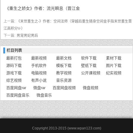
《重生之娇女》作者：流光瞬息（晋江金
上一篇:
《末世重生之-》作者：空间法师（穿越后重生随身空间金手指末世重生晋
江高积分V-）
下一篇:
男宠男妃男后
栏目列表
最新打包
最新视频
最新文档
软件下载
素材下载
源码下载
手机软件
模板下载
壁纸下载
图片下载
游戏下载
电脑视频
教学视频
公开课视频
纪实视频
综艺视频
有声小说
音乐资源
百度网盘rar
微盘rar
百度网盘视频
微盘视频
百度网盘音乐
微盘音乐
Copyright 2013-2015 (www.wpan123.com)