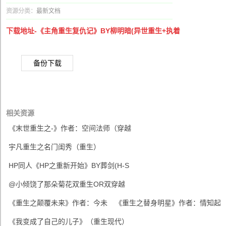
资源分类：
最新文档
下载地址-《主角重生复仇记》BY柳明暗(异世重生+执着
备份下载
相关资源
《末世重生之-》作者：空间法师（穿越
宇凡重生之名门闺秀（重生）
HP同人《HP之重新开始》BY葬剑(H-S
@小倾饶了那朵菊花双重生OR双穿越
《重生之颠覆未来》作者：今未
《重生之替身明星》作者：情知起
《我变成了自己的儿子》（重生现代）