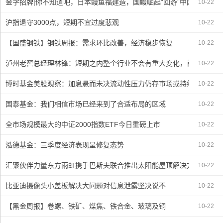
金字招牌|你不知道吧，日本鳗鱼福建造，国鳗崛起“回游”中国餐桌
10-22
沪指退守3000点，短期不宜过度悲观
10-22
【国盛钢铁】钢铁周报：需求环比改善，经济稳步恢复
10-22
泸州老窖总经理林锋：短期之内整个行业不会有重大变化，首先要守住
10-22
博时基金美股观察：加息悬而未决流动性压力仍存市场或持续震荡
10-22
国泰基金：我们相信市场已经来到了合适布局的区域
10-22
全市场规模最大的中证2000指数ETF今日重磅上市
10-22
泓德基金：三季度经济表现呈修复态势
10-22
汇聚伙伴力量东方雨虹携手巴斯夫联合推出太阳能屋顶解决方案
10-22
比亚迪摄像头小盖板解决大问题对信息泄露坚决说不
10-22
【黑金周报】卷螺、铁矿、煤焦、铁合金、玻璃及铜
10-22