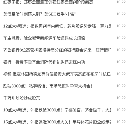
红枣周报：郑枣盘面震荡偏强红枣盘面创阶段新高
10-22
美债至暗时刻还未到？美SEC着手“排雷”
10-22
12点大v精选：指数再创年内新低，芯片股逆势走强，算力是核心，未
10-22
车主喊贵，险企喊亏新能源车险遭遇成长烦恼
10-22
齐鲁银行8位高管抱团增持高分红的银行股会迎来一波行情吗？
10-22
银行一折费率卖基金消除代销乱象还需练内功
10-22
视频|但斌林园杨德龙等价值投资大佬齐表态底布布局时机已到
10-22
跌破3000点！私募喊话：市场恐慌时孕育大机会！
10-22
千万别炒股炒成股东
10-22
10点大v精选：沪指跌破3000点！宁德破百，茅台破千，大盘见底，
10-22
15点大v精选：沪指逼近3000点大关！半导体芯片股全线走强，券商
10-22