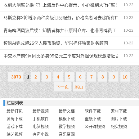
收到大闸蟹兑换卡？上海反诈中心提示：小心碰到大“诈”蟹！
10-22
马斯克称X将增添两种高级订阅服务，价格高者可去除所有广告
10-22
青岛啤酒风波后续：知情者称并非原料仓库、也非青啤员工
10-22
智谱AI完成超25亿人民币融资，华兴担任独家财务顾问
10-22
中交地产前9月同比多卖95亿元三季度对外担保规模激增近百亿
10-22
3073
1
2
3
4
5
6
7
8
9
10
下一页
尾页
栏目列表
最新打包
最新视频
最新文档
软件下载
素材下载
源码下载
手机软件
模板下载
壁纸下载
图片下载
游戏下载
电脑视频
教学视频
公开课视频
纪实视频
综艺视频
有声小说
音乐资源