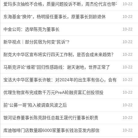
爱玛多次抽检不合格，质量问题投诉不断，周杰伦代言也带不动？
10-22
东海基金“换帅”，杨明接任董事长，原董事长到龄退休
10-22
中金公司：选举陈亮为董事长
10-22
新华视点｜部分民宿为何变“民诉”?
10-22
耐克大中华区宣布将实行四天工作制，是否会成未来趋势？
10-22
马斯克评论“维密”回归性感路线：谢天谢地，世界正常了
10-22
宝洁大中华区董事长许敏：对2024年的出生率有信心，会有更多龙宝
10-22
优理生物宣布完成数千万元PreA轮融资富汇创投领投
10-22
前“公募一哥”陷入被调查风波之后
10-22
银河证券董事长陈亮辞任总裁王晟代行董事长职责
10-22
库迪咖啡门店数量超6000家董事长钱治亚发内部信
10-22