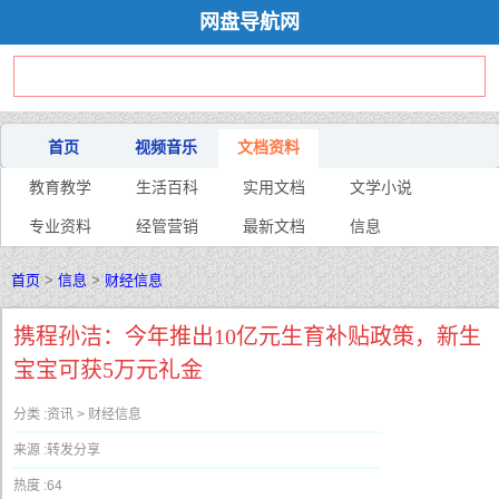
网盘导航网
首页
视频音乐
文档资料
教育教学
生活百科
实用文档
文学小说
专业资料
经管营销
最新文档
信息
首页
>
信息
>
财经信息
携程孙洁：今年推出10亿元生育补贴政策，新生
宝宝可获5万元礼金
分类 :
资讯 > 财经信息
来源 :
转发分享
热度 :
64