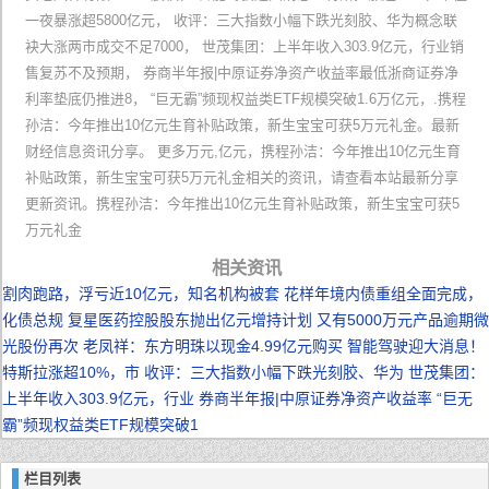
一夜暴涨超5800亿元， 收评：三大指数小幅下跌光刻胶、华为概念联
袂大涨两市成交不足7000， 世茂集团：上半年收入303.9亿元，行业销
售复苏不及预期， 券商半年报|中原证券净资产收益率最低浙商证券净
利率垫底仍推进8， “巨无霸”频现权益类ETF规模突破1.6万亿元，.携程
孙洁：今年推出10亿元生育补贴政策，新生宝宝可获5万元礼金。最新
财经信息资讯分享。 更多万元,亿元，携程孙洁：今年推出10亿元生育
补贴政策，新生宝宝可获5万元礼金相关的资讯，请查看本站最新分享
更新资讯。携程孙洁：今年推出10亿元生育补贴政策，新生宝宝可获5
万元礼金
相关资讯
割肉跑路，浮亏近10亿元，知名机构被套
花样年境内债重组全面完成，
化债总规
复星医药控股股东抛出亿元增持计划
又有5000万元产品逾期微
光股份再次
老凤祥：东方明珠以现金4.99亿元购买
智能驾驶迎大消息！
特斯拉涨超10%，市
收评：三大指数小幅下跌光刻胶、华为
世茂集团：
上半年收入303.9亿元，行业
券商半年报|中原证券净资产收益率
“巨无
霸”频现权益类ETF规模突破1
栏目列表