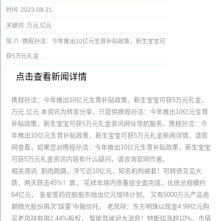
时间 :
2023-09-21
关键词 :
万元,亿元
简 介 :
携程孙洁：今年推出10亿元生育补贴政策，新生宝宝可
获5万元礼金 . . .
点击查看新闻详情
携程孙洁：今年推出10亿元生育补贴政策，新生宝宝可获5万元礼金，
万元,亿元 本资讯为转发分享，只提供携程孙洁：今年推出10亿元生育
补贴政策，新生宝宝可获5万元礼金资讯网址导航服务，携程孙洁：今
年推出10亿元生育补贴政策，新生宝宝可获5万元礼金新闻详情，请官
网查看，如果您对携程孙洁：今年推出10亿元生育补贴政策，新生宝宝
可获5万元礼金资讯内容有什么疑问，请咨询官网作者。
相关资讯: 割肉跑路，浮亏近10亿元，知名机构被套！可转债又见大
跌，两天跌去45%！算， 花样年境内债重组全面完成，化债总规模约
64亿元， 复星医药控股股东抛出亿元增持计划， 又有5000万元产品逾
期微光股份再次“踩雷”中融信托， 老凤祥：东方明珠以现金4.99亿元购
买老凤祥有限2.44%股权， 智能驾驶迎大消息！特斯拉涨超10%，市值