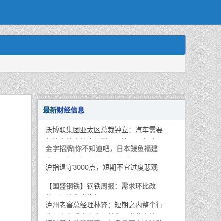
最新
财经信息
沃博联集团亚太区总裁钟立：汽车需要
年检人的身体也一样，早筛可以帮助预
金字招牌|你不知道吧，日本鳗鱼福建
防很多疾病
造，国鳗崛起“回游”中国餐桌
沪指退守3000点，短期不宜过度悲观
【国盛钢铁】钢铁周报：需求环比改
善，经济稳步恢复
泸州老窖总经理林锋：短期之内整个行
业不会有重大变化，首先要守住高端品