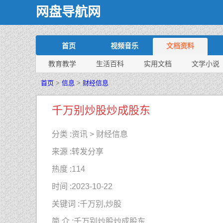
网盘导航网
首页
视频音乐
文档资料
教育教学
生活百科
实用文档
文学小说
首页
>
信息
>
财经信息
千万别炒股炒成股东
分类 :
资讯 > 财经信息
来源 :
转发分享
热度 :
114
时间 :
2023-10-22
关键词 :
千万别,炒股
简 介 :
千万别炒股炒成股东 . . .