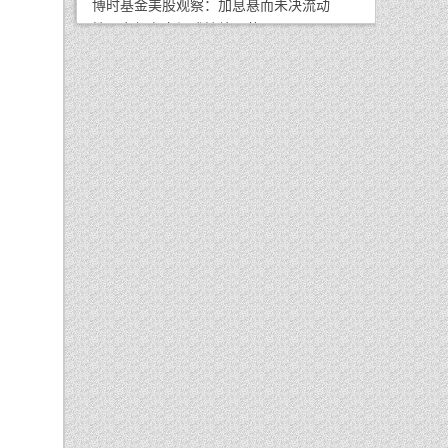
博时基金美股观察：加息悬而未决流动
牌
性压力仍存市场或持续震荡