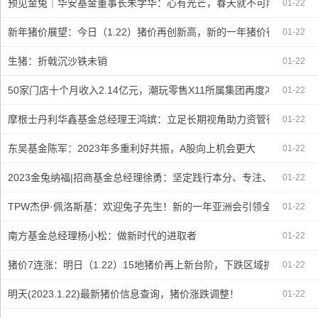
预见金兔｜华安基金董事长朱学华：心有光芒，春天就不可阻挡
01-22
新年猪价展望：今日（1.22）猪价再创新高，新的一年猪价行情如何
01-22
生猪：折戟沉沙铁未销
01-22
50家门店十个月收入2.14亿元，潮玩零售X11所属集团再度冲刺上市
01-22
摩根士丹利华鑫基金总经理王鸿嫔：立足长期视角助力资管行业高质量
01-22
东吴基金陈军：2023年多重利好共振，A股向上机会更大
01-22
2023金兔纳福|招商基金总经理徐勇：坚定践行本分、专注、开放的投
01-22
TPW杰伊·佩洛斯基：欢迎兔子先生！新的一年亚洲会引领全球复苏
01-22
南方基金总经理杨小松：做新时代的进取者
01-22
猪价7连涨：明日（1.22）15地猪价再上新台阶，下跌区域扩展迅猛
01-22
明天(2023.1.22)最新猪价信息查询，猪价涨跌调整！
01-22