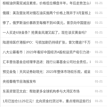
棕榈油供需双减且累库，价格低位横盘半年，年后走势怎么看？1/20
01-21
俄媒：美及盟友将对俄石油实施两个价格上限并于3月复核上限
01-21
惨了，俄罗斯油价暴跌至每桶不到40美元，普京向中国提出明确要求
01-21
一人买走6块金条？抢黄金风潮又起了，现在该买黄金吗？
01-21
陆道培医疗港股IPO：亏损加剧仍持续扩张，曾欠缴逾7千万社保
01-21
八大公募看市｜2023年看好中国经济A股权益资产吸引力进一步提升
01-21
汇丰晋信基金总经理李选进：践行公募基金公司社会责任，以投资人利
01-21
预见金兔｜天风证券赵晓光：2023年整体市场较乐观，或呈现各板块
01-21
央视春晚节目海报发布
01-21
东英资管范文启：帮助更多全球机构参与大湾区市场
01-21
1月已加仓1125亿元！北向资金扫货过年，重点增持这些行业与个股
01-21