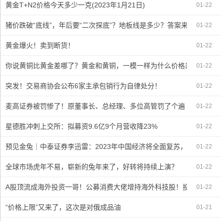
黄金T+N2价格今天多少一克(2023年1月21日)
01-22
猪价跌破“底线”，年后要“二次探底”？地板线是多少？答案来了
01-22
黄金爆火！卖到断货！
01-22
你说黄铜比黄金差哪了？黄金和黄铜，一模一样为什么价格差那么大
01-22
突发！交易商协会公布6家主承包销行为自律处分！
01-22
麦高证券被罚惨了！原董事长、总经理、多位高管罚了个遍
01-22
星德胜冲刺上交所：拟募资9.6亿9个月营收降23%
01-22
预见金兔｜中泰证券李迅雷：2023年中国经济将全面复苏，GDP增速
01-22
全球市场虎年不易，崭新的兔年来了，好转将持续上演？
01-22
A股顶流成海外投资一哥！公募消费大佬增持海外科技股！投资需注意
01-22
“价格上限”又来了，这次是对俄成品油
01-21