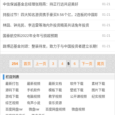
中信保诚基金总经理张翔燕：持正行远共迎美好
01-21
持股过节！四大知名游资携手豪买8.56个亿，2连板的中国软件节后再
01-21
林园、钟兆民、李迅雷等海内外投资精英共话兔年投资
01-21
国泰航空料2022年全年亏损超预期
01-21
路博迈基金刘颂：整装待发，致力于与中国投资者建立长期信任合作关
01-21
254
首页
上一页
3
4
5
6
下一页
尾页
栏目列表
最新打包
最新视频
最新文档
软件下载
素材下载
源码下载
手机软件
模板下载
壁纸下载
图片下载
游戏下载
电脑视频
教学视频
公开课视频
纪实视频
综艺视频
有声小说
音乐资源
百度网盘rar
微盘rar
百度网盘视频
微盘视频