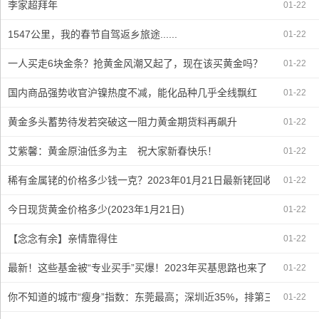
李家超拜年
01-22
1547公里，我的春节自驾返乡旅途......
01-22
一人买走6块金条？抢黄金风潮又起了，现在该买黄金吗？
01-22
国内商品强势收官沪镍热度不减，能化品种几乎全线飘红
01-22
黄金多头蓄势待发若突破这一阻力黄金期货料再飙升
01-22
艾紫馨：黄金原油低多为主 祝大家新春快乐！
01-22
稀有金属铑的价格多少钱一克？2023年01月21日最新铑回收行情报价
01-22
今日现货黄金价格多少(2023年1月21日)
01-22
【念念有余】亲情靠得住
01-22
最新！这些基金被“专业买手”买爆！2023年买基思路也来了
01-22
你不知道的城市“瘦身”指数：东莞最高；深圳近35%，排第三
01-22