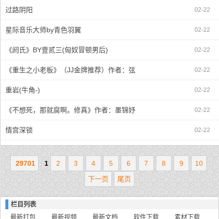
过路阴阳
02-22
星际音乐大师by青色羽翼
02-22
《阏氏》BY壹贰三(匈奴冒顿男后)
02-22
《重生之小老板》（JJ金牌推荐）作者：弦
02-22
重岩(牛角-)
02-22
《不想死，那就腐啊。修真》作者：墨锦妤
02-22
情宫深锁
02-22
29701
1
2
3
4
5
6
7
8
9
10
下一页
尾页
栏目列表
最新打包
最新视频
最新文档
软件下载
素材下载