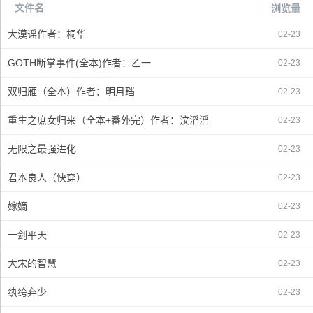
文件名
浏览量
百度文档
文本文档
电子文档
办公文档
大漠谣作者：桐华
02-23
技术文档
学习文档
教学文档
课件文档
教程文档
GOTH断掌事件(全本)作者：乙一
02-23
双归雁（全本）作者：明月珰
02-23
重生之庶女归来（全本+番外完）作者：汶滔滔
02-23
无限之最强进化
02-23
君本良人（快穿）
02-23
嫁嫡
02-23
一剑平天
02-23
大宋的智慧
02-23
纨绔弃少
02-23