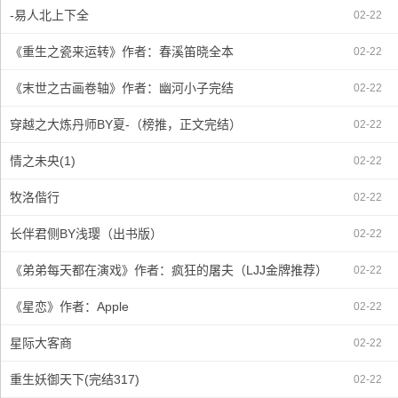
-易人北上下全
02-22
《重生之瓷来运转》作者：春溪笛晓全本
02-22
《末世之古画卷轴》作者：幽河小子完结
02-22
穿越之大炼丹师BY夏-（榜推，正文完结）
02-22
情之未央(1)
02-22
牧洛偕行
02-22
长伴君侧BY浅璎（出书版）
02-22
《弟弟每天都在演戏》作者：疯狂的屠夫（LJJ金牌推荐）
02-22
《星恋》作者：Apple
02-22
星际大客商
02-22
重生妖御天下(完结317)
02-22